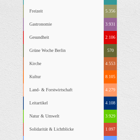
Freizeit
5.356
Gastronomie
3.931
Gesundheit
2.106
Grüne Woche Berlin
570
Kirche
4.553
Kultur
8.105
Land- & Forstwirtschaft
4.279
Leitartikel
4.108
Natur & Umwelt
3.929
Solidarität & Lichtblicke
1.097