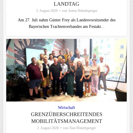
LANDTAG
3. August 2026
von
Anton Hötzelsperger
Am 27. Juli nahm Günter Frey als Landesvorsitzender des
Bayerischen Trachtenverbandes am Festakt...
Wirtschaft
GRENZÜBERSCHREITENDES
MOBILITÄTSMANAGEMENT
2. August 2026
von
Toni Hötzelsperger