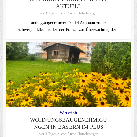
AKTUELL
vor 3 Tagen
von
Anton Hötzelsperger
Landtagsabgeordneter Daniel Artmann zu den
Schwerpunktkontrollen der Polizei zur Überwachung der...
Wirtschaft
WOHNUNGSBAUGENEHMIGU
NGEN IN BAYERN IM PLUS
vor 3 Tagen
von
Anton Hötzelsperger