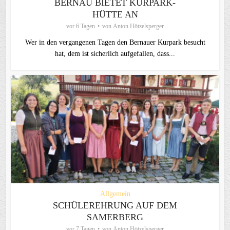
BERNAU BIETET KURPARK-
HÜTTE AN
vor 6 Tagen
von
Anton Hötzelsperger
Wer in den vergangenen Tagen den Bernauer Kurpark besucht
hat, dem ist sicherlich aufgefallen, dass...
Allgemein
SCHÜLEREHRUNG AUF DEM
SAMERBERG
vor 7 Tagen
von
Anton Hötzelsperger