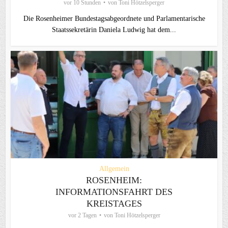
vor 10 Stunden
von
Toni Hötzelsperger
Die Rosenheimer Bundestagsabgeordnete und Parlamentarische
Staatssekretärin Daniela Ludwig hat dem...
Allgemein
ROSENHEIM:
INFORMATIONSFAHRT DES
KREISTAGES
vor 2 Tagen
von
Toni Hötzelsperger