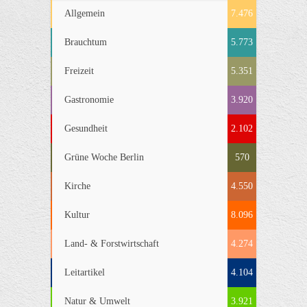
Allgemein
7.476
Brauchtum
5.773
Freizeit
5.351
Gastronomie
3.920
Gesundheit
2.102
Grüne Woche Berlin
570
Kirche
4.550
Kultur
8.096
Land- & Forstwirtschaft
4.274
Leitartikel
4.104
Natur & Umwelt
3.921