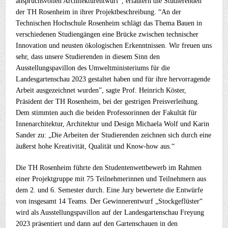
anspruchsvollen Architekturentwurf“, erläutern die Studierenden
der TH Rosenheim in ihrer Projektbeschreibung. “An der
Technischen Hochschule Rosenheim schlägt das Thema Bauen in
verschiedenen Studiengängen eine Brücke zwischen technischer
Innovation und neusten ökologischen Erkenntnissen. Wir freuen uns
sehr, dass unsere Studierenden in diesem Sinn den
Ausstellungspavillon des Umweltministeriums für die
Landesgartenschau 2023 gestaltet haben und für ihre hervorragende
Arbeit ausgezeichnet wurden”, sagte Prof. Heinrich Köster,
Präsident der TH Rosenheim, bei der gestrigen Preisverleihung.
Dem stimmten auch die beiden Professorinnen der Fakultät für
Innenarchitektur, Architektur und Design Michaela Wolf und Karin
Sander zu: „Die Arbeiten der Studierenden zeichnen sich durch eine
äußerst hohe Kreativität, Qualität und Know-how aus.“
Die TH Rosenheim führte den Studentenwettbewerb im Rahmen
einer Projektgruppe mit 75 Teilnehmerinnen und Teilnehmern aus
dem 2. und 6. Semester durch. Eine Jury bewertete die Entwürfe
von insgesamt 14 Teams. Der Gewinnerentwurf „Stockgeflüster“
wird als Ausstellungspavillon auf der Landesgartenschau Freyung
2023 präsentiert und dann auf den Gartenschauen in den