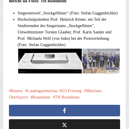
Bericht un Fotos: TH Rosenheim
Siegerentwurf „Stockgeflüster“ (Foto: Stefan Guggenbichler)
Hochschulpräsident Prof. Heinrich Köster, ein Teil der
Studierenden des Siegerteams „Stockgeflüster“,
Umweltminister Torsten Glauber, Prof. Karin Sander und
Prof. Michaela Wolf (von links) bei der Preisverleihung.
(Foto: Stefan Guggenbichler)
Bayern
Landesgartenschau 2023 Freyung
München-
Oberbayern
Rosenheim
TH Rosenheim