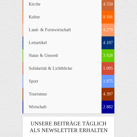
Kirche
4.550
Kultur
8.101
Land- & Forstwirtschaft
4.279
Leitartikel
4.107
Natur & Umwelt
3.928
Solidarität & Lichtblicke
1.095
Sport
1.975
Tourismus
4.397
Wirtschaft
2.882
UNSERE BEITRÄGE TÄGLICH
ALS NEWSLETTER ERHALTEN