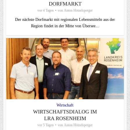
DORFMARKT
vor 4 Tagen
von
Anton Hötzelsperger
Der nächste Dorfmarkt mit regionalen Lebensmitteln aus der
Region findet in der Mitte von Übersee...
Wirtschaft
WIRTSCHAFTSDIALOG IM
LRA ROSENHEIM
vor 5 Tagen
von
Anton Hötzelsperger