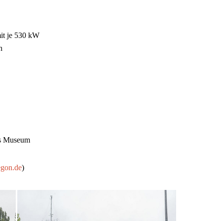
it je 530 kW
h
s Museum
egon.de
)