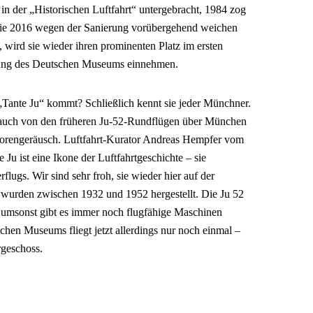
in der „Historischen Luftfahrt“ untergebracht, 1984 zog
is sie 2016 wegen der Sanierung vorübergehend weichen
e, wird sie wieder ihren prominenten Platz im ersten
llung des Deutschen Museums einnehmen.
„Tante Ju“ kommt? Schließlich kennt sie jeder Münchner.
auch von den früheren Ju-52-Rundflügen über München
otorengeräusch. Luftfahrt-Kurator Andreas Hempfer vom
Ju ist eine Ikone der Luftfahrtgeschichte – sie
flugs. Wir sind sehr froh, sie wieder hier auf der
wurden zwischen 1932 und 1952 hergestellt. Die Ju 52
cht umsonst gibt es immer noch flugfähige Maschinen
chen Museums fliegt jetzt allerdings nur noch einmal –
rgeschoss.