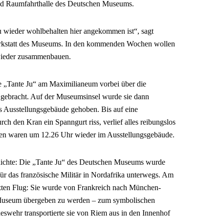
 und Raumfahrthalle des Deutschen Museums.
Ju wieder wohlbehalten hier angekommen ist“, sagt
rkstatt des Museums. In den kommenden Wochen wollen
 wieder zusammenbauen.
 „Tante Ju“ am Maximilianeum vorbei über die
e gebracht. Auf der Museumsinsel wurde sie dann
ns Ausstellungsgebäude gehoben. Bis auf eine
h den Kran ein Spanngurt riss, verlief alles reibungslos
en waren um 12.26 Uhr wieder im Ausstellungsgebäude.
hichte: Die „Tante Ju“ des Deutschen Museums wurde
für das französische Militär in Nordafrika unterwegs. Am
etzten Flug: Sie wurde von Frankreich nach München-
Museum übergeben zu werden – zum symbolischen
swehr transportierte sie von Riem aus in den Innenhof