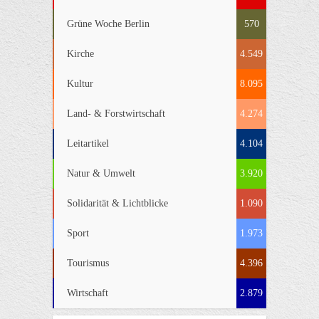
Grüne Woche Berlin
570
Kirche
4.549
Kultur
8.095
Land- & Forstwirtschaft
4.274
Leitartikel
4.104
Natur & Umwelt
3.920
Solidarität & Lichtblicke
1.090
Sport
1.973
Tourismus
4.396
Wirtschaft
2.879