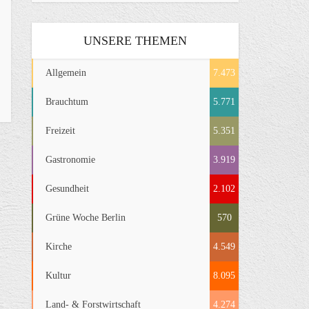
UNSERE THEMEN
Allgemein
7.473
Brauchtum
5.771
Freizeit
5.351
Gastronomie
3.919
Gesundheit
2.102
Grüne Woche Berlin
570
Kirche
4.549
Kultur
8.095
Land- & Forstwirtschaft
4.274