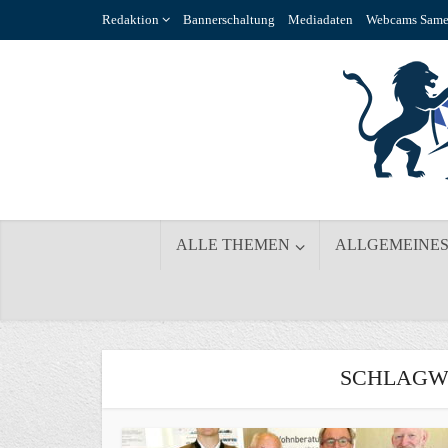
Redaktion
Bannerschaltung
Mediadaten
Webcams Same
ALLE THEMEN
ALLGEMEINE
SCHLAGWO