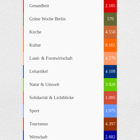
Gesundheit
2.105
Grüne Woche Berlin
570
Kirche
4.550
Kultur
8.101
Land- & Forstwirtschaft
4.279
Leitartikel
4.108
Natur & Umwelt
3.928
Solidarität & Lichtblicke
1.095
Sport
1.975
Tourismus
4.397
Wirtschaft
2.882