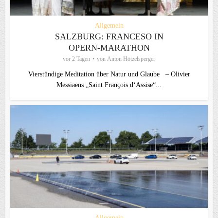
Allgemein
SALZBURG: FRANCESO IN
OPERN-MARATHON
vor 2 Tagen
von
Anton Hötzelsperger
Vierstündige Meditation über Natur und Glaube – Olivier
Messiaens „Saint François d‘Assise“...
Allgemein