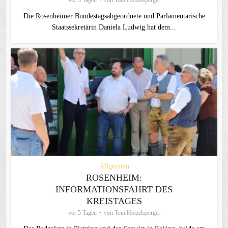
vor 3 Tagen
von
Toni Hötzelsperger
Die Rosenheimer Bundestagsabgeordnete und Parlamentarische
Staatssekretärin Daniela Ludwig hat dem...
Allgemein
ROSENHEIM:
INFORMATIONSFAHRT DES
KREISTAGES
vor 5 Tagen
von
Toni Hötzelsperger