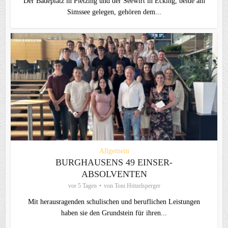
Der Badeplatz in Pietzing und der Seewirt in Ecking, beide am
Simssee gelegen, gehören dem...
Allgemein
BURGHAUSENS 49 EINSER-
ABSOLVENTEN
vor 5 Tagen
von
Toni Hötzelsperger
Mit herausragenden schulischen und beruflichen Leistungen
haben sie den Grundstein für ihren...