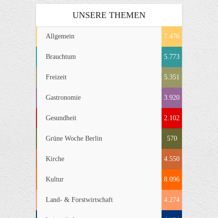
UNSERE THEMEN
Allgemein
7.476
Brauchtum
5.773
Freizeit
5.351
Gastronomie
3.920
Gesundheit
2.102
Grüne Woche Berlin
570
Kirche
4.550
Kultur
8.096
Land- & Forstwirtschaft
4.274