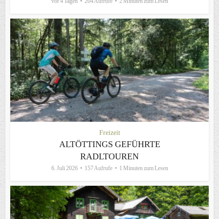
vor 4 Tagen
204 Aufrufe
2 Minuten zum Lesen
Freizeit
ALTÖTTINGS GEFÜHRTE
RADLTOUREN
6. Juli 2026
157 Aufrufe
1 Minuten zum Lesen