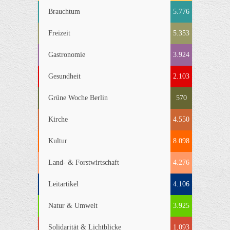
Brauchtum
5.776
Freizeit
5.353
Gastronomie
3.924
Gesundheit
2.103
Grüne Woche Berlin
570
Kirche
4.550
Kultur
8.098
Land- & Forstwirtschaft
4.276
Leitartikel
4.106
Natur & Umwelt
3.925
Solidarität & Lichtblicke
1.093