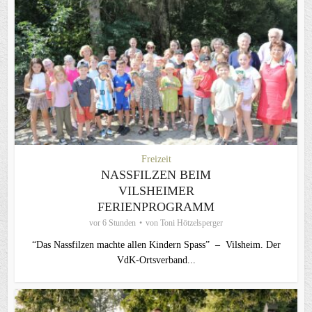
Freizeit
NASSFILZEN BEIM
VILSHEIMER
FERIENPROGRAMM
vor 6 Stunden
von
Toni Hötzelsperger
“Das Nassfilzen machte allen Kindern Spass” – Vilsheim. Der
VdK-Ortsverband...