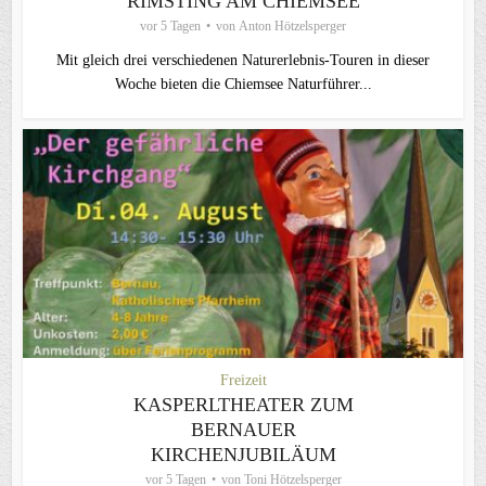
RIMSTING AM CHIEMSEE
vor 5 Tagen
von
Anton Hötzelsperger
Mit gleich drei verschiedenen Naturerlebnis-Touren in dieser
Woche bieten die Chiemsee Naturführer...
Freizeit
KASPERLTHEATER ZUM
BERNAUER
KIRCHENJUBILÄUM
vor 5 Tagen
von
Toni Hötzelsperger