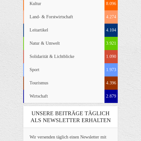
Kultur
8.096
Land- & Forstwirtschaft
4.274
Leitartikel
4.104
Natur & Umwelt
3.921
Solidarität & Lichtblicke
1.090
Sport
1.973
Tourismus
4.396
Wirtschaft
2.879
UNSERE BEITRÄGE TÄGLICH
ALS NEWSLETTER ERHALTEN
Wir versenden täglich einen Newsletter mit