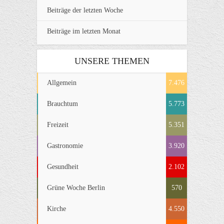
Beiträge der letzten Woche
Beiträge im letzten Monat
UNSERE THEMEN
Allgemein
7.476
Brauchtum
5.773
Freizeit
5.351
Gastronomie
3.920
Gesundheit
2.102
Grüne Woche Berlin
570
Kirche
4.550