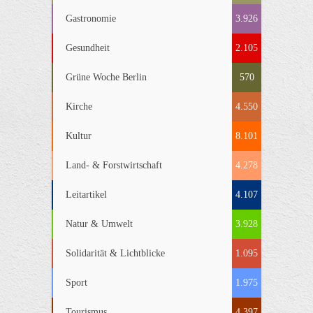
Gastronomie
3.926
Gesundheit
2.105
Grüne Woche Berlin
570
Kirche
4.550
Kultur
8.101
Land- & Forstwirtschaft
4.278
Leitartikel
4.107
Natur & Umwelt
3.928
Solidarität & Lichtblicke
1.095
Sport
1.975
Tourismus
4.397