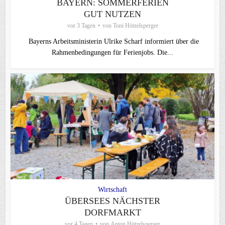
BAYERN: SOMMERFERIEN
GUT NUTZEN
vor 3 Tagen
von
Toni Hötzelsperger
Bayerns Arbeitsministerin Ulrike Scharf informiert über die
Rahmenbedingungen für Ferienjobs. Die...
Wirtschaft
ÜBERSEES NÄCHSTER
DORFMARKT
vor 4 Tagen
von
Anton Hötzelsperger