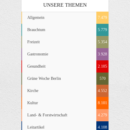
UNSERE THEMEN
Allgemein
7.479
Brauchtum
5.779
Freizeit
5.354
Gastronomie
3.928
Gesundheit
2.105
Grüne Woche Berlin
570
Kirche
4.552
Kultur
8.101
Land- & Forstwirtschaft
4.279
Leitartikel
4.108