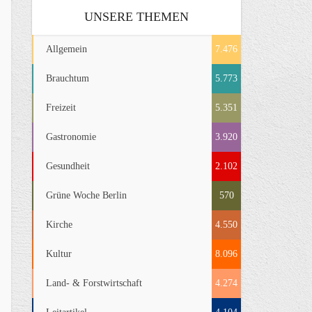
UNSERE THEMEN
Allgemein
7.476
Brauchtum
5.773
Freizeit
5.351
Gastronomie
3.920
Gesundheit
2.102
Grüne Woche Berlin
570
Kirche
4.550
Kultur
8.096
Land- & Forstwirtschaft
4.274