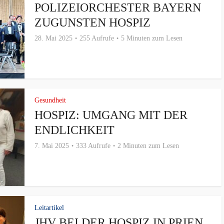
POLIZEIORCHESTER BAYERN
ZUGUNSTEN HOSPIZ
28. Mai 2025
255 Aufrufe
5 Minuten zum Lesen
Gesundheit
HOSPIZ: UMGANG MIT DER
ENDLICHKEIT
7. Mai 2025
333 Aufrufe
2 Minuten zum Lesen
Leitartikel
JHV BEI DER HOSPIZ IN PRIEN