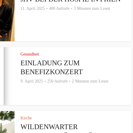
11. April 2025
400 Aufrufe
3 Minuten zum Lesen
Gesundheit
EINLADUNG ZUM
BENEFIZKONZERT
9. April 2025
250 Aufrufe
2 Minuten zum Lesen
Kirche
WILDENWARTER