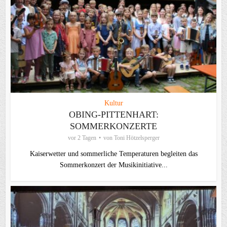
Kultur
OBING-PITTENHART:
SOMMERKONZERTE
vor 2 Tagen
von
Toni Hötzelsperger
Kaiserwetter und sommerliche Temperaturen begleiten das
Sommerkonzert der Musikinitiative...