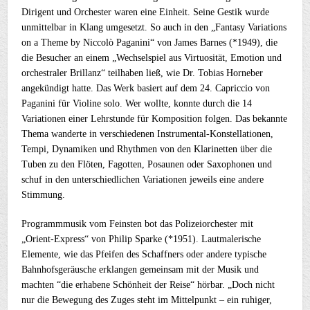
Dirigent und Orchester waren eine Einheit. Seine Gestik wurde
unmittelbar in Klang umgesetzt. So auch in den „Fantasy Variations
on a Theme by Niccolò Paganini“ von James Barnes (*1949), die
die Besucher an einem „Wechselspiel aus Virtuosität, Emotion und
orchestraler Brillanz“ teilhaben ließ, wie Dr. Tobias Horneber
angekündigt hatte. Das Werk basiert auf dem 24. Capriccio von
Paganini für Violine solo. Wer wollte, konnte durch die 14
Variationen einer Lehrstunde für Komposition folgen. Das bekannte
Thema wanderte in verschiedenen Instrumental-Konstellationen,
Tempi, Dynamiken und Rhythmen von den Klarinetten über die
Tuben zu den Flöten, Fagotten, Posaunen oder Saxophonen und
schuf in den unterschiedlichen Variationen jeweils eine andere
Stimmung.
Programmmusik vom Feinsten bot das Polizeiorchester mit
„Orient-Express“ von Philip Sparke (*1951). Lautmalerische
Elemente, wie das Pfeifen des Schaffners oder andere typische
Bahnhofsgeräusche erklangen gemeinsam mit der Musik und
machten “die erhabene Schönheit der Reise“ hörbar. „Doch nicht
nur die Bewegung des Zuges steht im Mittelpunkt – ein ruhiger,