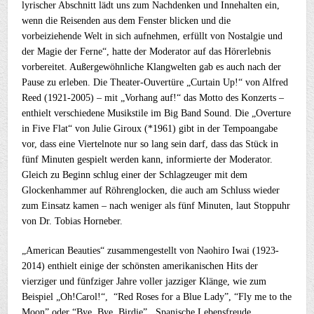
lyrischer Abschnitt lädt uns zum Nachdenken und Innehalten ein,
wenn die Reisenden aus dem Fenster blicken und die
vorbeiziehende Welt in sich aufnehmen, erfüllt von Nostalgie und
der Magie der Ferne“, hatte der Moderator auf das Hörerlebnis
vorbereitet. Außergewöhnliche Klangwelten gab es auch nach der
Pause zu erleben. Die Theater-Ouvertüre „Curtain Up!“ von Alfred
Reed (1921-2005) – mit „Vorhang auf!“ das Motto des Konzerts –
enthielt verschiedene Musikstile im Big Band Sound. Die „Overture
in Five Flat“ von Julie Giroux (*1961) gibt in der Tempoangabe
vor, dass eine Viertelnote nur so lang sein darf, dass das Stück in
fünf Minuten gespielt werden kann, informierte der Moderator.
Gleich zu Beginn schlug einer der Schlagzeuger mit dem
Glockenhammer auf Röhrenglocken, die auch am Schluss wieder
zum Einsatz kamen – nach weniger als fünf Minuten, laut Stoppuhr
von Dr. Tobias Horneber.
„American Beauties“ zusammengestellt von Naohiro Iwai (1923-
2014) enthielt einige der schönsten amerikanischen Hits der
vierziger und fünfziger Jahre voller jazziger Klänge, wie zum
Beispiel „Oh!Carol!“, “Red Roses for a Blue Lady”, “Fly me to the
Moon” oder “Bye, Bye, Birdie”. Spanische Lebensfreude