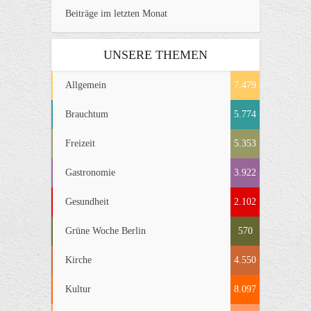
Beiträge im letzten Monat
UNSERE THEMEN
Allgemein
7.479
Brauchtum
5.774
Freizeit
5.353
Gastronomie
3.922
Gesundheit
2.102
Grüne Woche Berlin
570
Kirche
4.550
Kultur
8.097