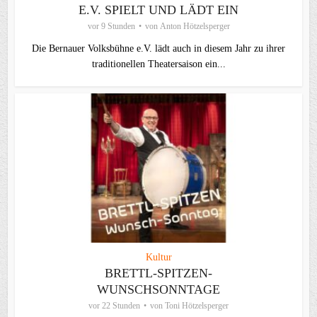
E.V. SPIELT UND LÄDT EIN
vor 9 Stunden
von
Anton Hötzelsperger
Die Bernauer Volksbühne e.V. lädt auch in diesem Jahr zu ihrer
traditionellen Theater­saison ein...
Kultur
BRETTL-SPITZEN-
WUNSCHSONNTAGE
vor 22 Stunden
von
Toni Hötzelsperger