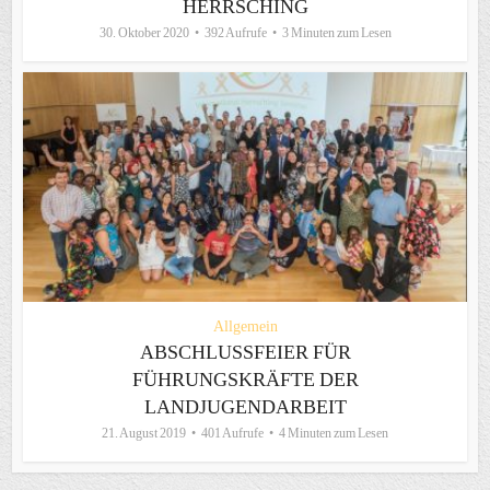
HERRSCHING
30. Oktober 2020
392 Aufrufe
3 Minuten zum Lesen
Allgemein
ABSCHLUSSFEIER FÜR
FÜHRUNGSKRÄFTE DER
LANDJUGENDARBEIT
21. August 2019
401 Aufrufe
4 Minuten zum Lesen