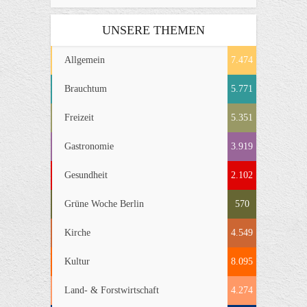
UNSERE THEMEN
Allgemein
7.474
Brauchtum
5.771
Freizeit
5.351
Gastronomie
3.919
Gesundheit
2.102
Grüne Woche Berlin
570
Kirche
4.549
Kultur
8.095
Land- & Forstwirtschaft
4.274