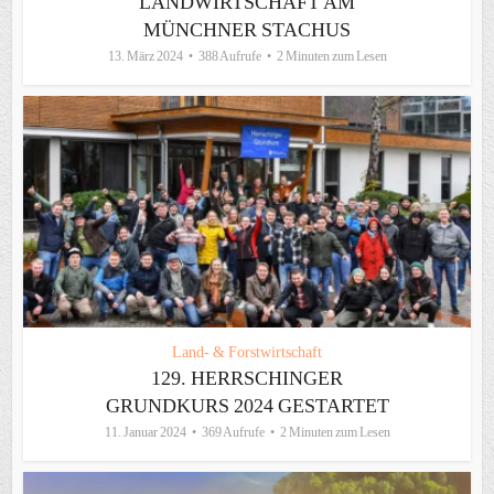
LANDWIRTSCHAFT AM
MÜNCHNER STACHUS
13. März 2024
388 Aufrufe
2 Minuten zum Lesen
Land- & Forstwirtschaft
129. HERRSCHINGER
GRUNDKURS 2024 GESTARTET
11. Januar 2024
369 Aufrufe
2 Minuten zum Lesen