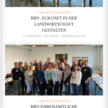
Land- & Forstwirtschaft
BBV: ZUKUNFT IN DER
LANDWIRTSCHAFT
GESTALTEN
15. Januar 2023
361 Aufrufe
2 Minuten zum Lesen
Land- & Forstwirtschaft
BBV-EHRENAMTLICHE