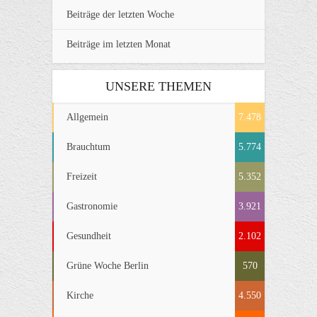
Beiträge der letzten Woche
Beiträge im letzten Monat
UNSERE THEMEN
Allgemein
7.478
Brauchtum
5.774
Freizeit
5.352
Gastronomie
3.921
Gesundheit
2.102
Grüne Woche Berlin
570
Kirche
4.550