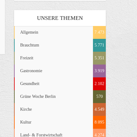
UNSERE THEMEN
Allgemein
7.473
Brauchtum
5.771
Freizeit
5.351
Gastronomie
3.919
Gesundheit
2.102
Grüne Woche Berlin
570
Kirche
4.549
Kultur
8.095
Land- & Forstwirtschaft
4.274