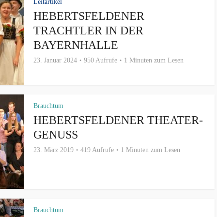
Leitartikel
HEBERTSFELDENER
TRACHTLER IN DER
BAYERNHALLE
23. Januar 2024
950 Aufrufe
1 Minuten zum Lesen
Brauchtum
HEBERTSFELDENER THEATER-
GENUSS
23. März 2019
419 Aufrufe
1 Minuten zum Lesen
Brauchtum