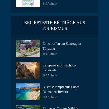
140 Aufrufe
BELIEBTESTE BEITRÄGE AUS
TOURISMUS
Ententreffen am Samstag in
Törwang
164 Aufrufe
Kampenwands mächtige
Kaisersäle
292 Aufrufe
Busreise-Empfehlung nach
Dalmatien-Riviera
283 Aufrufe
Ein neues Tor zur Wildnis