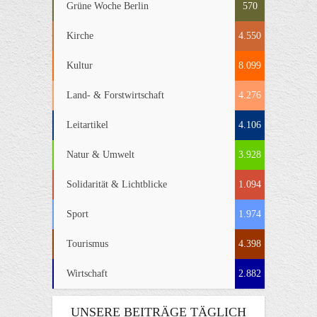
Grüne Woche Berlin
570
Kirche
4.550
Kultur
8.099
Land- & Forstwirtschaft
4.276
Leitartikel
4.106
Natur & Umwelt
3.928
Solidarität & Lichtblicke
1.094
Sport
1.974
Tourismus
4.398
Wirtschaft
2.882
UNSERE BEITRÄGE TÄGLICH