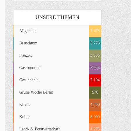
UNSERE THEMEN
Allgemein
7.478
Brauchtum
5.776
Freizeit
5.353
Gastronomie
3.924
Gesundheit
2.104
Grüne Woche Berlin
570
Kirche
4.550
Kultur
8.099
Land- & Forstwirtschaft
4.276