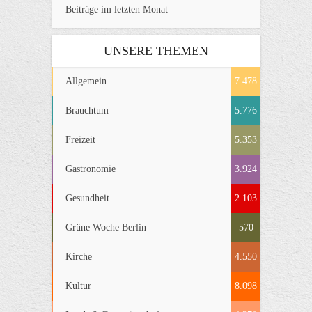
Beiträge im letzten Monat
UNSERE THEMEN
Allgemein
7.478
Brauchtum
5.776
Freizeit
5.353
Gastronomie
3.924
Gesundheit
2.103
Grüne Woche Berlin
570
Kirche
4.550
Kultur
8.098