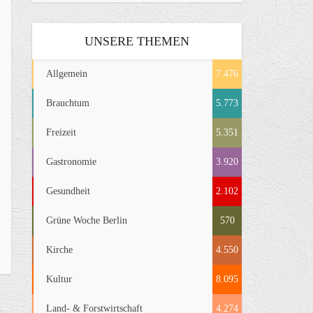
UNSERE THEMEN
Allgemein
7.476
Brauchtum
5.773
Freizeit
5.351
Gastronomie
3.920
Gesundheit
2.102
Grüne Woche Berlin
570
Kirche
4.550
Kultur
8.095
Land- & Forstwirtschaft
4.274