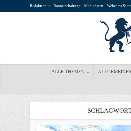
Redaktion
Bannerschaltung
Mediadaten
Webcams Same
ALLE THEMEN
ALLGEMEINE
SCHLAGWORT