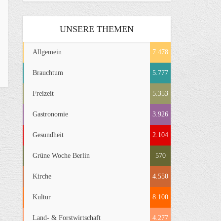
UNSERE THEMEN
Allgemein
7.478
Brauchtum
5.777
Freizeit
5.353
Gastronomie
3.926
Gesundheit
2.104
Grüne Woche Berlin
570
Kirche
4.550
Kultur
8.100
Land- & Forstwirtschaft
4.277