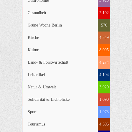
Gastronomie
3.920
Gesundheit
2.102
Grüne Woche Berlin
570
Kirche
4.549
Kultur
8.095
Land- & Forstwirtschaft
4.274
Leitartikel
4.104
Natur & Umwelt
3.920
Solidarität & Lichtblicke
1.090
Sport
1.973
Tourismus
4.396