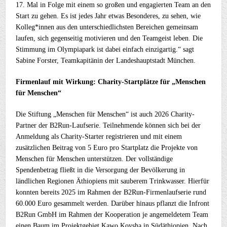
17. Mal in Folge mit einem so großen und engagierten Team an den
Start zu gehen. Es ist jedes Jahr etwas Besonderes, zu sehen, wie
Kolleg*innen aus den unterschiedlichsten Bereichen gemeinsam
laufen, sich gegenseitig motivieren und den Teamgeist leben. Die
Stimmung im Olympiapark ist dabei einfach einzigartig.“ sagt
Sabine Forster, Teamkapitänin der Landeshauptstadt München.
Firmenlauf mit Wirkung: Charity-Startplätze für „Menschen
für Menschen“
Die Stiftung „Menschen für Menschen“ ist auch 2026 Charity-
Partner der B2Run-Laufserie. Teilnehmende können sich bei der
Anmeldung als Charity-Starter registrieren und mit einem
zusätzlichen Beitrag von 5 Euro pro Startplatz die Projekte von
Menschen für Menschen unterstützen. Der vollständige
Spendenbetrag fließt in die Versorgung der Bevölkerung in
ländlichen Regionen Äthiopiens mit sauberem Trinkwasser. Hierfür
konnten bereits 2025 im Rahmen der B2Run-Firmenlaufserie rund
60.000 Euro gesammelt werden. Darüber hinaus pflanzt die Infront
B2Run GmbH im Rahmen der Kooperation je angemeldetem Team
einen Baum im Projektgebiet Kawo Koysha in Südäthiopien. Nach