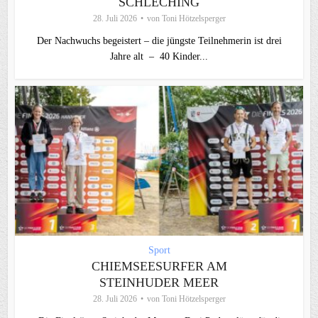
SCHLECHING
28. Juli 2026
von
Toni Hötzelsperger
Der Nachwuchs begeistert – die jüngste Teilnehmerin ist drei
Jahre alt – 40 Kinder...
Sport
CHIEMSEESURFER AM
STEINHUDER MEER
28. Juli 2026
von
Toni Hötzelsperger