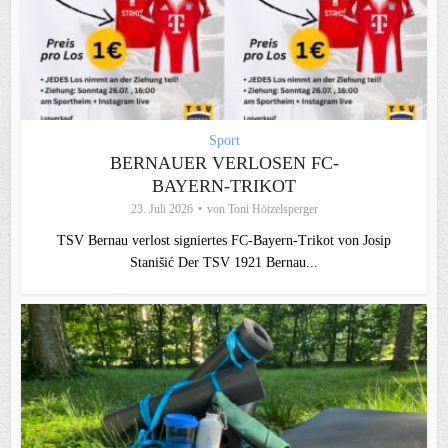
Sport
BERNAUER VERLOSEN FC-
BAYERN-TRIKOT
23. Juli 2026
von
Toni Hötzelsperger
TSV Bernau verlost signiertes FC‑Bayern‑Trikot von Josip
Stanišić Der TSV 1921 Bernau...