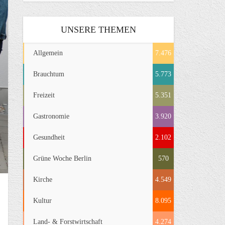
UNSERE THEMEN
Allgemein
7.476
Brauchtum
5.773
Freizeit
5.351
Gastronomie
3.920
Gesundheit
2.102
Grüne Woche Berlin
570
Kirche
4.549
Kultur
8.095
Land- & Forstwirtschaft
4.274