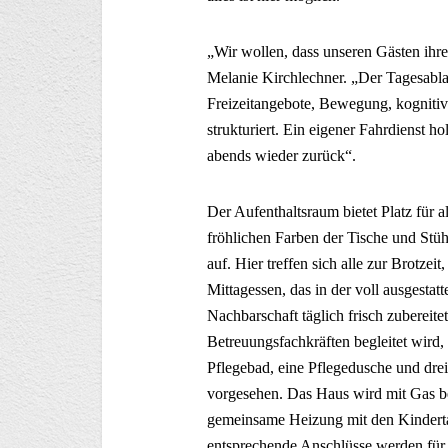
„Wir wollen, dass unseren Gästen ihre 
Melanie Kirchlechner. „Der Tagesabl
Freizeitangebote, Bewegung, kognitiv
strukturiert. Ein eigener Fahrdienst h
abends wieder zurück“.
Der Aufenthaltsraum bietet Platz für a
fröhlichen Farben der Tische und Stü
auf. Hier treffen sich alle zur Brot
Mittagessen, das in der voll ausgestat
Nachbarschaft täglich frisch zubereit
Betreuungsfachkräften begleitet wird, 
Pflegebad, eine Pflegedusche und drei 
vorgesehen. Das Haus wird mit Gas be
gemeinsame Heizung mit den Kinderta
entsprechende Anschlüsse werden für