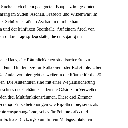
 Suche nach einem geeigneten Bauplatz im gesamten
hrang im Süden, Aschau, Frasdorf und Wildenwart im
er Schützenstraße in Aschau in unmittelbarer
n und der künftigen Sporthalle. Auf einem Areal von
solitäre Tagespflegestätte, die einzigartig im
ue Haus, alle Räumlichkeiten sind barrierefrei zu
d damit Hindernisse für Rollatoren oder Rollstühle. Über
ebäude, von hier geht es weiter in die Räume für die 20
nen. Die Außentüren sind mit einer Weglaufsicherung
eschoss des Gebäudes laden die Gäste zum Verweilen
n den drei Multifunktionsräumen. Diese drei Zimmer
twendige Einzelbetreuungen wie Ergotherapie, sei es als
iorensportangebote, sei es für Feinmotorik- und
infach als Rückzugsraum für ein Mittagsschläfchen –