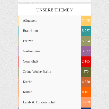
UNSERE THEMEN
Allgemein
7.478
Brauchtum
5.777
Freizeit
5.354
Gastronomie
3.927
Gesundheit
2.105
Grüne Woche Berlin
570
Kirche
4.550
Kultur
8.101
Land- & Forstwirtschaft
4.279