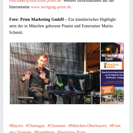
rbuchauer@tourismus.prien.de
. Weitere Informationen auf der
Internetseite
www.swinging-prien.de
Foto: Prien Marketing GmbH –
Ein künstlerisches Highlight
setzt der in München geborene Pianist und Entertainer Martin
Schmitt.
Bayern
Chiemgau
Chiemsee
München-Oberbayern
Prien
am Chiemsee
Rosenheim
Swinging Prien