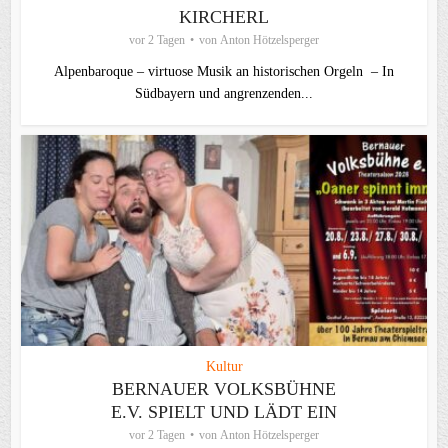
KIRCHERL
vor 2 Tagen
von
Anton Hötzelsperger
Alpenbaroque – virtuose Musik an historischen Orgeln – In
Südbayern und angrenzenden...
Kultur
BERNAUER VOLKSBÜHNE
E.V. SPIELT UND LÄDT EIN
vor 2 Tagen
von
Anton Hötzelsperger