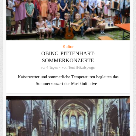
Kultur
OBING-PITTENHART:
SOMMERKONZERTE
vor 4 Tagen
von
Toni Hötzelsperger
Kaiserwetter und sommerliche Temperaturen begleiten das
Sommerkonzert der Musikinitiative...