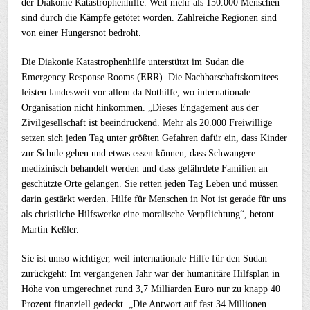
der Diakonie Katastrophenhilfe. Weit mehr als 150.000 Menschen
sind durch die Kämpfe getötet worden. Zahlreiche Regionen sind
von einer Hungersnot bedroht.
Die Diakonie Katastrophenhilfe unterstützt im Sudan die
Emergency Response Rooms (ERR). Die Nachbarschaftskomitees
leisten landesweit vor allem da Nothilfe, wo internationale
Organisation nicht hinkommen. „Dieses Engagement aus der
Zivilgesellschaft ist beeindruckend. Mehr als 20.000 Freiwillige
setzen sich jeden Tag unter größten Gefahren dafür ein, dass Kinder
zur Schule gehen und etwas essen können, dass Schwangere
medizinisch behandelt werden und dass gefährdete Familien an
geschützte Orte gelangen. Sie retten jeden Tag Leben und müssen
darin gestärkt werden. Hilfe für Menschen in Not ist gerade für uns
als christliche Hilfswerke eine moralische Verpflichtung“, betont
Martin Keßler.
Sie ist umso wichtiger, weil internationale Hilfe für den Sudan
zurückgeht: Im vergangenen Jahr war der humanitäre Hilfsplan in
Höhe von umgerechnet rund 3,7 Milliarden Euro nur zu knapp 40
Prozent finanziell gedeckt. „Die Antwort auf fast 34 Millionen