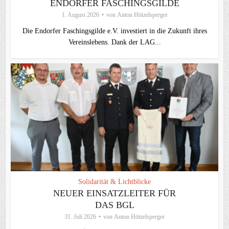
ENDORFER FASCHINGSGILDE
1. August 2026
von
Anton Hötzelsperger
Die Endorfer Faschingsgilde e.V. investiert in die Zukunft ihres
Vereinslebens. Dank der LAG...
Solidarität & Lichtblicke
NEUER EINSATZLEITER FÜR
DAS BGL
31. Juli 2026
von
Anton Hötzelsperger