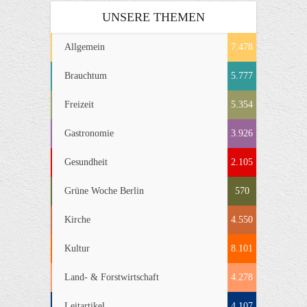
UNSERE THEMEN
Allgemein
7.478
Brauchtum
5.777
Freizeit
5.354
Gastronomie
3.926
Gesundheit
2.105
Grüne Woche Berlin
570
Kirche
4.550
Kultur
8.101
Land- & Forstwirtschaft
4.278
Leitartikel
4.107