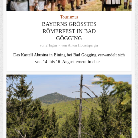
Tourismus
BAYERNS GRÖSSTES R
ÖMERFEST IN BAD G
ÖGGING
vor 2 Tagen
von
Anton Hötzelsperger
Das Kastell Abusina in Eining bei Bad Gögging verwandelt sich
von 14. bis 16. August erneut in eine...