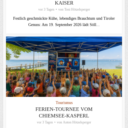
KAISER
vor 3 Tagen
von
Toni Hötzelsperger
Festlich geschmückte Kühe, lebendiges Brauchtum und Tiroler
Genuss: Am 19. September 2026 lädt Söll...
Tourismus
FERIEN-TOURNEE VOM
CHIEMSEE-KASPERL
vor 3 Tagen
von
Anton Hötzelsperger