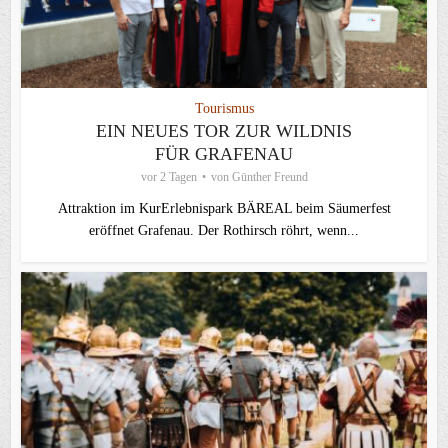
Tourismus
EIN NEUES TOR ZUR WILDNIS
FÜR GRAFENAU
vor 2 Tagen
von
Günther Freund
Attraktion im KurErlebnispark BÄREAL beim Säumerfest
eröffnet Grafenau. Der Rothirsch röhrt, wenn...