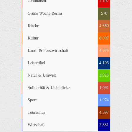
Gesundheit
2.102
Grüne Woche Berlin
570
Kirche
4.550
Kultur
8.097
Land- & Forstwirtschaft
4.275
Leitartikel
4.106
Natur & Umwelt
3.925
Solidarität & Lichtblicke
1.091
Sport
1.974
Tourismus
4.397
Wirtschaft
2.881