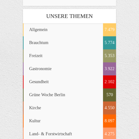
UNSERE THEMEN
Allgemein
7.479
Brauchtum
5.774
Freizeit
5.353
Gastronomie
3.922
Gesundheit
2.102
Grüne Woche Berlin
570
Kirche
4.550
Kultur
8.097
Land- & Forstwirtschaft
4.275