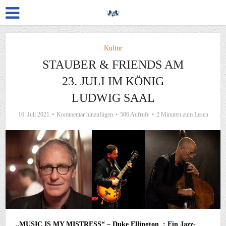
Kultur
STAUBER & FRIENDS AM
23. JULI IM KÖNIG
LUDWIG SAAL
16. Juli 2021
Kommentar hinzufügen
506 Aufrufe
2 Minuten zum Lesen
„MUSIC IS MY MISTRESS“ – Duke Ellington : Ein Jazz-