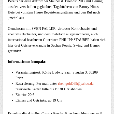
Bereits der erste Auftritt bei Stauber & Friends“ 2017 mit Lesung
aus den verschollen geglaubten Tagebüchern von Barney Hines
löste bei vollstem Hause Begeisterungsstürme und den Ruf nach
„mehr“ aus.
Gemeinsam mit SVEN FALLER, virtuoser Kontrabassist und
ebenfalls Buchautor, und dem mehrfach ausgezeichneten, auch
international beachteten Gitarristen PHILIPP STAUBER haben sich
hier drei Geistesverwandte in Sachen Poesie, Swing und Humor
gefunden…
Informationen kompakt:
Veranstaltungsort: König Ludwig Saal, Stauden 3, 83209
Prien
Reservierung: Per mail unter
rheingold089@yahoo.de
,
reservierte Karten bitte bis 19:30 Uhr abholen
Eintritt: 20 €
Einlass und Getränke: ab 19 Uhr
Es gelten die aktuellen Corona-Regeln. Eine Anmeldung per mail