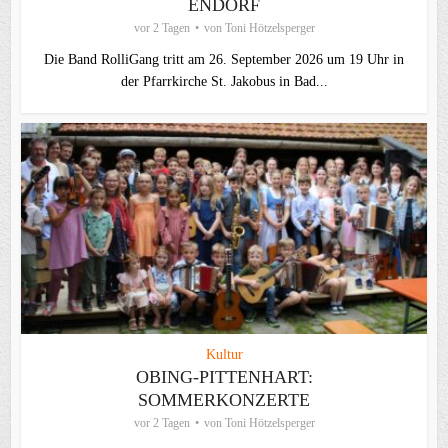
ENDORF
vor 2 Tagen
von
Toni Hötzelsperger
Die Band RolliGang tritt am 26. September 2026 um 19 Uhr in
der Pfarrkirche St. Jakobus in Bad...
Kultur
OBING-PITTENHART:
SOMMERKONZERTE
vor 2 Tagen
von
Toni Hötzelsperger