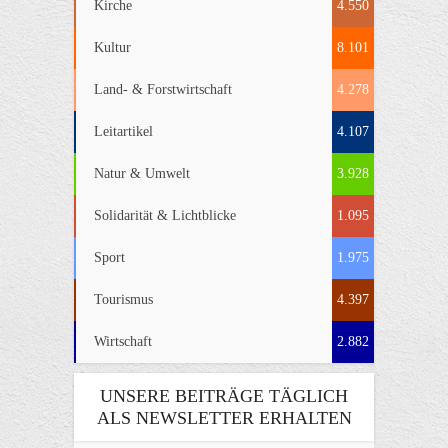
Kirche
4.550
Kultur
8.101
Land- & Forstwirtschaft
4.278
Leitartikel
4.107
Natur & Umwelt
3.928
Solidarität & Lichtblicke
1.095
Sport
1.975
Tourismus
4.397
Wirtschaft
2.882
UNSERE BEITRÄGE TÄGLICH
ALS NEWSLETTER ERHALTEN