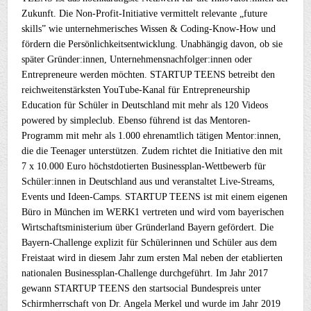
Zukunft. Die Non-Profit-Initiative vermittelt relevante „future
skills” wie unternehmerisches Wissen & Coding-Know-How und
fördern die Persönlichkeitsentwicklung. Unabhängig davon, ob sie
später Gründer:innen, Unternehmensnachfolger:innen oder
Entrepreneure werden möchten. STARTUP TEENS betreibt den
reichweitenstärksten YouTube-Kanal für Entrepreneurship
Education für Schüler in Deutschland mit mehr als 120 Videos
powered by simpleclub. Ebenso führend ist das Mentoren-
Programm mit mehr als 1.000 ehrenamtlich tätigen Mentor:innen,
die die Teenager unterstützen. Zudem richtet die Initiative den mit
7 x 10.000 Euro höchstdotierten Businessplan-Wettbewerb für
Schüler:innen in Deutschland aus und veranstaltet Live-Streams,
Events und Ideen-Camps. STARTUP TEENS ist mit einem eigenen
Büro in München im WERK1 vertreten und wird vom bayerischen
Wirtschaftsministerium über Gründerland Bayern gefördert. Die
Bayern-Challenge explizit für Schülerinnen und Schüler aus dem
Freistaat wird in diesem Jahr zum ersten Mal neben der etablierten
nationalen Businessplan-Challenge durchgeführt. Im Jahr 2017
gewann STARTUP TEENS den startsocial Bundespreis unter
Schirmherrschaft von Dr. Angela Merkel und wurde im Jahr 2019