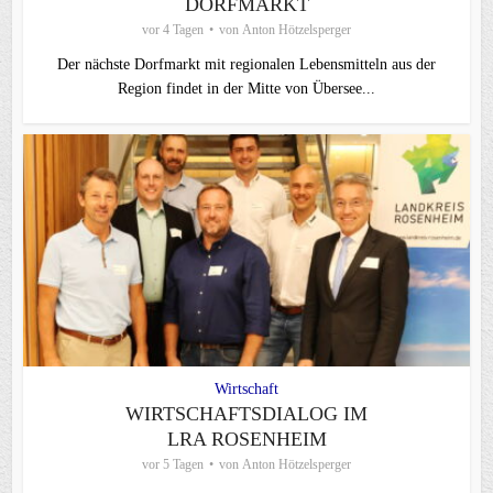
DORFMARKT
vor 4 Tagen
von
Anton Hötzelsperger
Der nächste Dorfmarkt mit regionalen Lebensmitteln aus der
Region findet in der Mitte von Übersee...
Wirtschaft
WIRTSCHAFTSDIALOG IM
LRA ROSENHEIM
vor 5 Tagen
von
Anton Hötzelsperger