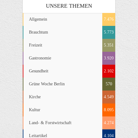
UNSERE THEMEN
Allgemein
7.476
Brauchtum
5.773
Freizeit
5.351
Gastronomie
3.920
Gesundheit
2.102
Grüne Woche Berlin
570
Kirche
4.549
Kultur
8.095
Land- & Forstwirtschaft
4.274
Leitartikel
4.104