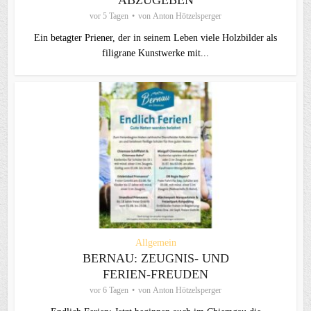
ABZUGEBEN
vor 5 Tagen
von
Anton Hötzelsperger
Ein betagter Priener, der in seinem Leben viele Holzbilder als
filigrane Kunstwerke mit...
Allgemein
BERNAU: ZEUGNIS- UND
FERIEN-FREUDEN
vor 6 Tagen
von
Anton Hötzelsperger