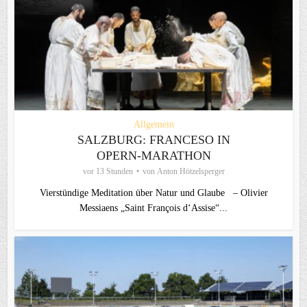
Allgemein
SALZBURG: FRANCESO IN
OPERN-MARATHON
vor 13 Stunden
von
Anton Hötzelsperger
Vierstündige Meditation über Natur und Glaube – Olivier
Messiaens „Saint François d‘Assise“...