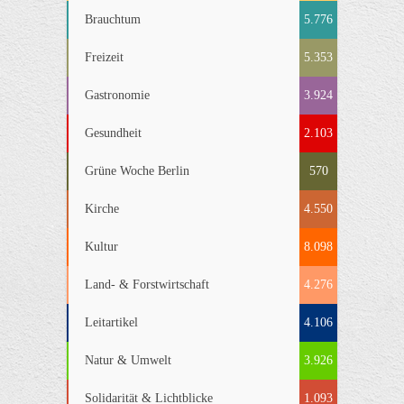
Brauchtum
5.776
Freizeit
5.353
Gastronomie
3.924
Gesundheit
2.103
Grüne Woche Berlin
570
Kirche
4.550
Kultur
8.098
Land- & Forstwirtschaft
4.276
Leitartikel
4.106
Natur & Umwelt
3.926
Solidarität & Lichtblicke
1.093