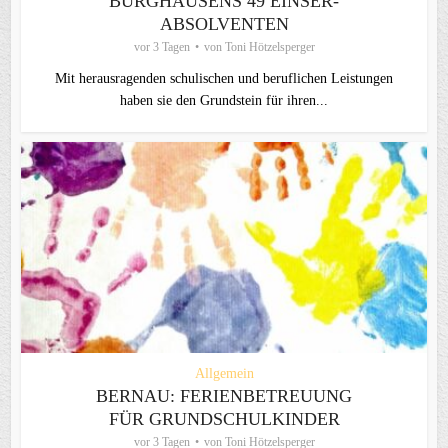
BURGHAUSENS 49 EINSER-
ABSOLVENTEN
vor 3 Tagen
von
Toni Hötzelsperger
Mit herausragenden schulischen und beruflichen Leistungen
haben sie den Grundstein für ihren...
Allgemein
BERNAU: FERIENBETREUUNG
FÜR GRUNDSCHULKINDER
vor 3 Tagen
von
Toni Hötzelsperger