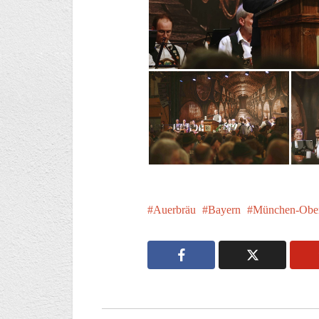
Auerbräu
Bayern
München-Obe