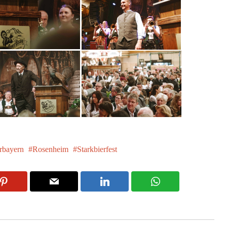
rbayern
Rosenheim
Starkbierfest