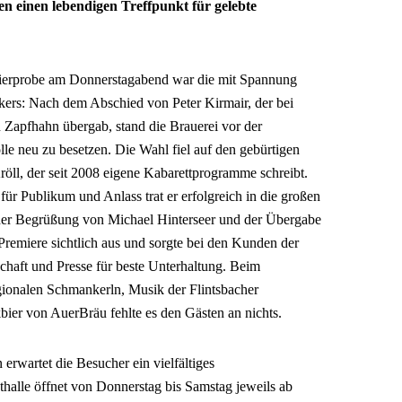
 einen lebendigen Treffpunkt für gelebte
bierprobe am Donnerstagabend war die mit Spannung
kers: Nach dem Abschied von Peter Kirmair, der bei
 Zapfhahn übergab, stand die Brauerei vor der
le neu zu besetzen. Die Wahl fiel auf den gebürtigen
öll, der seit 2008 eigene Kabarettprogramme schreibt.
r Publikum und Anlass trat er erfolgreich in die großen
der Begrüßung von Michael Hinterseer und der Übergabe
 Premiere sichtlich aus und sorgte bei den Kunden der
schaft und Presse für beste Unterhaltung. Beim
ionalen Schmankerln, Musik der Flintsbacher
bier von AuerBräu fehlte es den Gästen an nichts.
wartet die Besucher ein vielfältiges
lle öffnet von Donnerstag bis Samstag jeweils ab