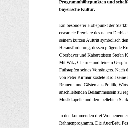
Programmhöhepunkten und schaffen
bayerische Kultur.
Ein besonderer Höhepunkt der Stark
erwartete Premiere des neuen Derblec
seinem kurzen Auftritt symbolisch den
Herausforderung, dessen prägende Rol
Oberbayer und Kabarettisten Stefan Kr
Mit Witz, Charme und feinem Gespür fü
Fußstapfen seines Vorgängers. Nach 
von Peter Kirmair kostete Kröll seine
Brauerei und Gästen aus Politik, Wirt
anschließenden Beisammensein zu reg
Musikkapelle und dem beliebten Stark
In den kommenden drei Wochenenden er
Rahmenprogramm. Die AuerBräu Festha