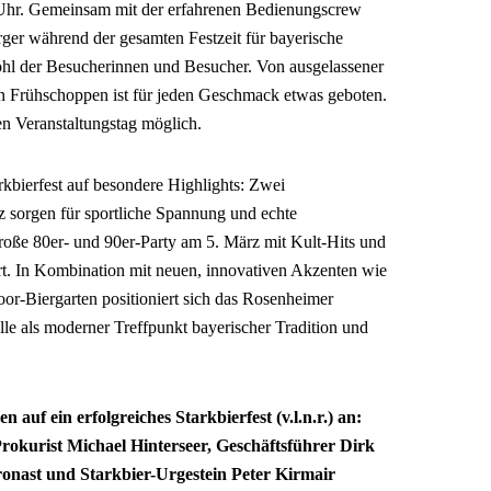
0 Uhr. Gemeinsam mit der erfahrenen Bedienungscrew
erger während der gesamten Festzeit für bayerische
ohl der Besucherinnen und Besucher. Von ausgelassener
n Frühschoppen ist für jeden Geschmack etwas geboten.
en Veranstaltungstag möglich.
kbierfest auf besondere Highlights: Zwei
 sorgen für sportliche Spannung und echte
oße 80er- und 90er-Party am 5. März mit Kult-Hits und
t. In Kombination mit neuen, innovativen Akzenten wie
or-Biergarten positioniert sich das Rosenheimer
lle als moderner Treffpunkt bayerischer Tradition und
auf ein erfolgreiches Starkbierfest (v.l.n.r.) an:
rokurist Michael Hinterseer, Geschäftsführer Dirk
ronast und Starkbier-Urgestein Peter Kirmair