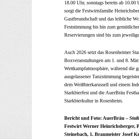
18.00 Uhr, sonntags bereits ab 10.0
sorgt die Festwirtsfamilie Heinrichsb
Gastfreundschaft und das leibliche W
Feststimmung bis hin zum gemütliche
Reservierungen sind bis zum jeweilig
Auch 2026 setzt das Rosenheimer Star
Boxveranstaltungen am 1. und 8. März
Wettkampfatmosphäre, während die gr
ausgelassener Tanzstimmung begeister
dem Weißbierkarussell und einem Indo
Starkbierfest und die AuerBräu Festha
Starkbierkultur in Rosenheim.
Bericht und Foto: AuerBräu – Stoßen 
Festwirt Werner Heinrichsberger, P
Steinebach, 1. Braumeister Josef K