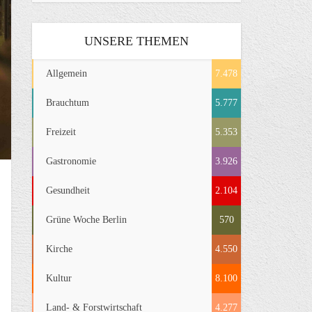
UNSERE THEMEN
Allgemein
7.478
Brauchtum
5.777
Freizeit
5.353
Gastronomie
3.926
Gesundheit
2.104
Grüne Woche Berlin
570
Kirche
4.550
Kultur
8.100
Land- & Forstwirtschaft
4.277