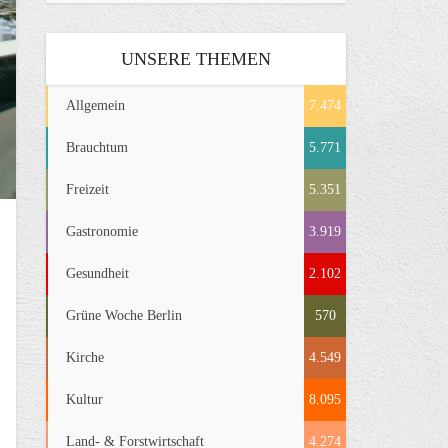
UNSERE THEMEN
Allgemein
7.474
Brauchtum
5.771
Freizeit
5.351
Gastronomie
3.919
Gesundheit
2.102
Grüne Woche Berlin
570
Kirche
4.549
Kultur
8.095
Land- & Forstwirtschaft
4.274