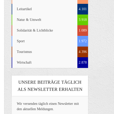
Leitartikel
4.101
Natur & Umwelt
3.918
Solidarität & Lichtblicke
1.089
Sport
1.972
Tourismus
4.396
Wirtschaft
2.878
UNSERE BEITRÄGE TÄGLICH
ALS NEWSLETTER ERHALTEN
Wir versenden täglich einen Newsletter mit
den aktuellen Meldungen.