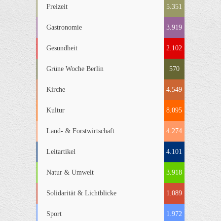
Freizeit
5.351
Gastronomie
3.919
Gesundheit
2.102
Grüne Woche Berlin
570
Kirche
4.549
Kultur
8.095
Land- & Forstwirtschaft
4.274
Leitartikel
4.101
Natur & Umwelt
3.918
Solidarität & Lichtblicke
1.089
Sport
1.972