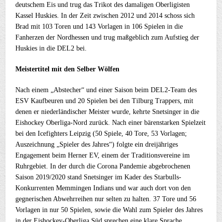
deutschem Eis und trug das Trikot des damaligen Oberligisten
Kassel Huskies. In der Zeit zwischen 2012 und 2014 schoss sich
Brad mit 103 Toren und 143 Vorlagen in 106 Spielen in die
Fanherzen der Nordhessen und trug maßgeblich zum Aufstieg der
Huskies in die DEL2 bei.
Meistertitel mit den Selber Wölfen
Nach einem „Abstecher“ und einer Saison beim DEL2-Team des
ESV Kaufbeuren und 20 Spielen bei den Tilburg Trappers, mit
denen er niederländischer Meister wurde, kehrte Snetsinger in die
Eishockey Oberliga-Nord zurück. Nach einer bärenstarken Spielzeit
bei den Icefighters Leipzig (50 Spiele, 40 Tore, 53 Vorlagen;
Auszeichnung „Spieler des Jahres“) folgte ein dreijähriges
Engagement beim Herner EV, einem der Traditionsvereine im
Ruhrgebiet. In der durch die Corona Pandemie abgebrochenen
Saison 2019/2020 stand Snetsinger im Kader des Starbulls-
Konkurrenten Memmingen Indians und war auch dort von den
gegnerischen Abwehrreihen nur selten zu halten. 37 Tore und 56
Vorlagen in nur 50 Spielen, sowie die Wahl zum Spieler des Jahres
in der Eishockey-Oberliga Süd sprechen eine klare Sprache.