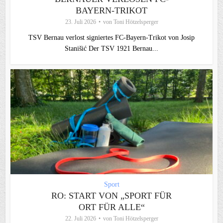
BAYERN-TRIKOT
23. Juli 2026
von
Toni Hötzelsperger
TSV Bernau verlost signiertes FC‑Bayern‑Trikot von Josip
Stanišić Der TSV 1921 Bernau...
Sport
RO: START VON „SPORT FÜR
ORT FÜR ALLE“
22. Juli 2026
von
Toni Hötzelsperger