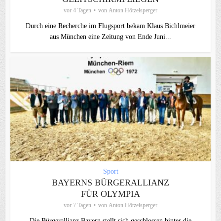
vor 4 Tagen
von
Anton Hötzelsperger
Durch eine Recherche im Flugsport bekam Klaus Bichlmeier
aus München eine Zeitung von Ende Juni...
Sport
BAYERNS BÜRGERALLIANZ
FÜR OLYMPIA
vor 7 Tagen
von
Anton Hötzelsperger
Die Bürgerallianz Bayern stellt sich geschlossen hinter die