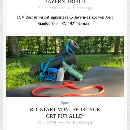
BAYERN-TRIKOT
23. Juli 2026
von
Toni Hötzelsperger
TSV Bernau verlost signiertes FC‑Bayern‑Trikot von Josip
Stanišić Der TSV 1921 Bernau...
Sport
RO: START VON „SPORT FÜR
ORT FÜR ALLE“
22. Juli 2026
von
Toni Hötzelsperger