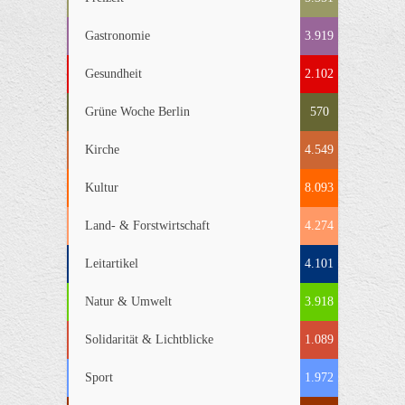
Gastronomie
3.919
Gesundheit
2.102
Grüne Woche Berlin
570
Kirche
4.549
Kultur
8.093
Land- & Forstwirtschaft
4.274
Leitartikel
4.101
Natur & Umwelt
3.918
Solidarität & Lichtblicke
1.089
Sport
1.972