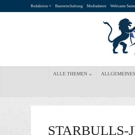
Redaktion
Bannerschaltung
Mediadaten
Webcams Same
ALLE THEMEN
ALLGEMEINE
STARBULLS-