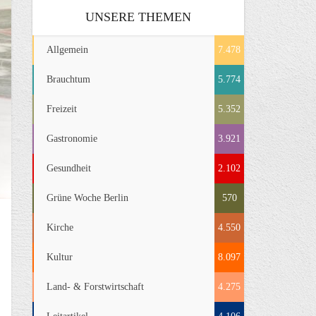
UNSERE THEMEN
Allgemein
7.478
Brauchtum
5.774
Freizeit
5.352
Gastronomie
3.921
Gesundheit
2.102
Grüne Woche Berlin
570
Kirche
4.550
Kultur
8.097
Land- & Forstwirtschaft
4.275