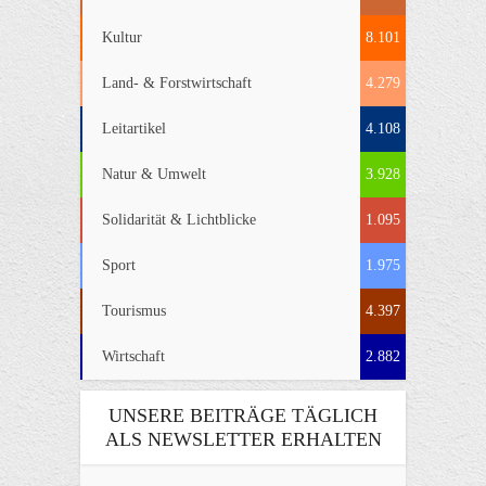
Kultur
8.101
Land- & Forstwirtschaft
4.279
Leitartikel
4.108
Natur & Umwelt
3.928
Solidarität & Lichtblicke
1.095
Sport
1.975
Tourismus
4.397
Wirtschaft
2.882
UNSERE BEITRÄGE TÄGLICH
ALS NEWSLETTER ERHALTEN