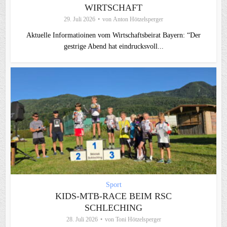
WIRTSCHAFT
29. Juli 2026
von
Anton Hötzelsperger
Aktuelle Informatioinen vom Wirtschaftsbeirat Bayern: “Der
gestrige Abend hat eindrucksvoll...
Sport
KIDS-MTB-RACE BEIM RSC
SCHLECHING
28. Juli 2026
von
Toni Hötzelsperger