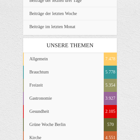
Beiträge der letzten drei Tage
Beiträge der letzten Woche
Beiträge im letzten Monat
UNSERE THEMEN
Allgemein
7.478
Brauchtum
5.778
Freizeit
5.354
Gastronomie
3.927
Gesundheit
2.105
Grüne Woche Berlin
570
Kirche
4.551