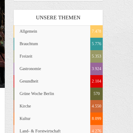
UNSERE THEMEN
Allgemein
7.478
Brauchtum
5.776
Freizeit
5.353
Gastronomie
3.924
Gesundheit
2.104
Grüne Woche Berlin
570
Kirche
4.550
Kultur
8.099
Land- & Forstwirtschaft
4.276