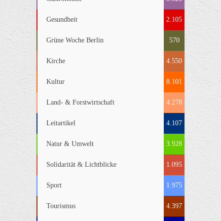
Gesundheit
2.105
Grüne Woche Berlin
570
Kirche
4.550
Kultur
8.101
Land- & Forstwirtschaft
4.278
Leitartikel
4.107
Natur & Umwelt
3.928
Solidarität & Lichtblicke
1.095
Sport
1.975
Tourismus
4.397