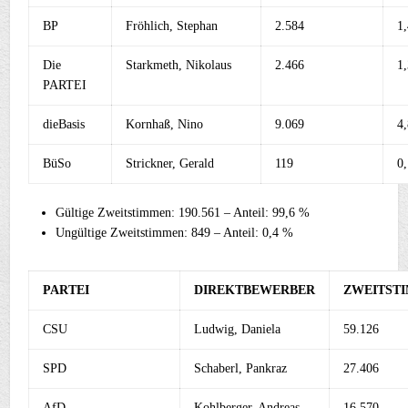
BP
Fröhlich, Stephan
2.584
1
Die
Starkmeth, Nikolaus
2.466
1
PARTEI
dieBasis
Kornhaß, Nino
9.069
4
BüSo
Strickner, Gerald
119
0
Gültige Zweitstimmen: 190.561 – Anteil: 99,6 %
Ungültige Zweitstimmen: 849 – Anteil: 0,4 %
PARTEI
DIREKTBEWERBER
ZWEITST
CSU
Ludwig, Daniela
59.126
SPD
Schaberl, Pankraz
27.406
AfD
Kohlberger, Andreas
16.570