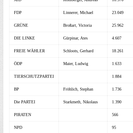
FDP
Linnerer, Michael
23.049
GRÜNE
Broßart, Victoria
25.962
DIE LINKE
Gürpinar, Ates
4.607
FREIE WÄHLER
Schloots, Gerhard
18.261
ÖDP
Maier, Ludwig
1.633
TIERSCHUTZPARTEI
1.884
BP
Fröhlich, Stephan
1.736
Die PARTEI
Starkmeth, Nikolaus
1.390
PIRATEN
566
NPD
95