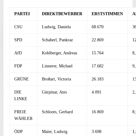
PARTEI
DIREKTBEWERBER
ERSTSTIMMEN
A
CSU
Ludwig, Daniela
68.670
3
SPD
Schaberl, Pankraz
22.869
1
AfD
Kohlberger, Andreas
15.764
8
FDP
Linnerer, Michael
17.682
9
GRÜNE
Broßart, Victoria
26.183
1
DIE
Gürpinar, Ates
4.091
2
LINKE
FREIE
Schloots, Gerhard
16.869
8
WÄHLER
ÖDP
Maier, Ludwig
3.698
1