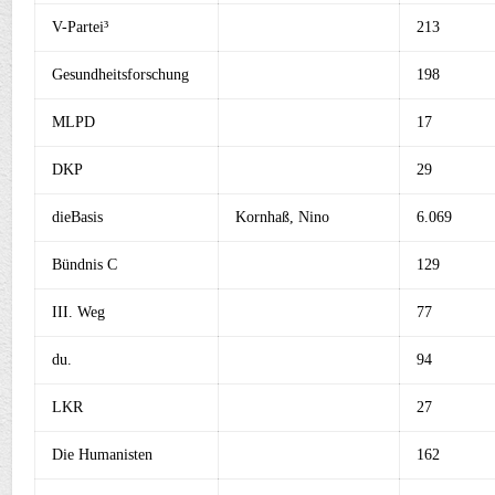
V-Partei³
213
Gesundheitsforschung
198
MLPD
17
DKP
29
dieBasis
Kornhaß, Nino
6.069
Bündnis C
129
III. Weg
77
du.
94
LKR
27
Die Humanisten
162