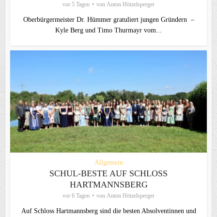
vor 5 Tagen
von
Anton Hötzelsperger
Oberbürgermeister Dr. Hümmer gratuliert jungen Gründern –
Kyle Berg und Timo Thurmayr vom...
Allgemein
SCHUL-BESTE AUF SCHLOSS
HARTMANNSBERG
vor 6 Tagen
von
Anton Hötzelsperger
Auf Schloss Hartmannsberg sind die besten Absolventinnen und