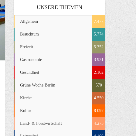
UNSERE THEMEN
Allgemein
7.477
Brauchtum
5.774
Freizeit
5.352
Gastronomie
3.921
Gesundheit
2.102
Grüne Woche Berlin
570
Kirche
4.550
Kultur
8.097
Land- & Forstwirtschaft
4.275