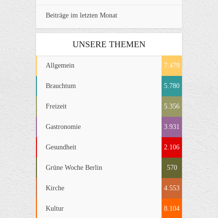
Beiträge im letzten Monat
UNSERE THEMEN
Allgemein
7.479
Brauchtum
5.780
Freizeit
5.356
Gastronomie
3.931
Gesundheit
2.106
Grüne Woche Berlin
570
Kirche
4.553
Kultur
8.104