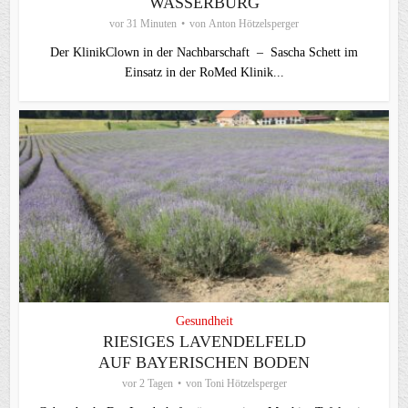
WASSERBURG
vor 31 Minuten
von
Anton Hötzelsperger
Der KlinikClown in der Nachbarschaft – Sascha Schett im
Einsatz in der RoMed Klinik...
Gesundheit
RIESIGES LAVENDELFELD
AUF BAYERISCHEN BODEN
vor 2 Tagen
von
Toni Hötzelsperger