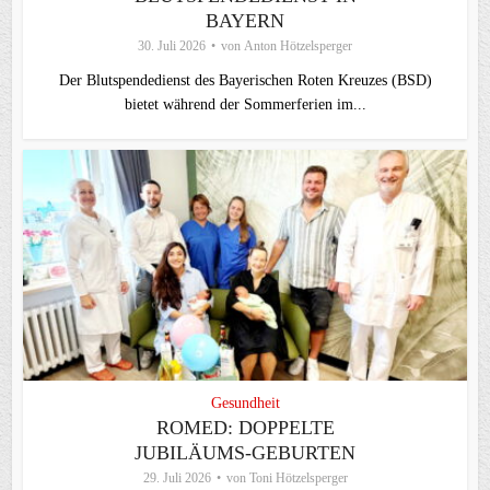
BAYERN
30. Juli 2026
von
Anton Hötzelsperger
Der Blutspendedienst des Bayerischen Roten Kreuzes (BSD)
bietet während der Sommerferien im...
Gesundheit
ROMED: DOPPELTE
JUBILÄUMS-GEBURTEN
29. Juli 2026
von
Toni Hötzelsperger