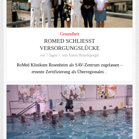
Gesundheit
ROMED SCHLIESST V
ERSORGUNGSLÜCKE
vor 7 Tagen
von
Anton Hötzelsperger
RoMed Klinikum Rosenheim als SAV-Zentrum zugelassen –
erneute Zertifizierung als Überregionales...