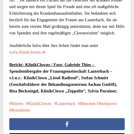
Art“. Sie zaubern ein Lachen auf die Gesichter der kranken Kinder
und sorgen mit ihrem Spiel für Freude und eine oft maßgebliche
Erleichterung des Krankenhausaufenthaltes. Sie bedankten sich
herzlich für das Engagement der Frauen aus Lauterbach, die sie
bereits zum vierten Mail großzügig unterstützen, denn nur mit Hilfe
von Spenden sind ihre regelmäßigen „Clownsvisiten“ möglich.
Ausführliche Infos über ihre Arbeit findet man unter
www.klinikclowns.de
Bericht: KlinikClowns / Foto: Gabriele Thies –
Spendenübergabe der Frauengemeinschaft Lauterbach –
v.l.n.r.: KlinikClown „Liesel Radiesel“, Stefan Schmitt
(Geschäftsführer der Behandlungszentrum Aschau GmbH),
Rita Böckstiegel, KlinikClown „Zeppelin“, Sylvia Purainer;
Bayern
KlinikClowns
Lauterbach
München-Oberbayern
Rosenheim