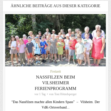
ÄHNLICHE BEITRÄGE AUS DIESER KATEGORIE
Freizeit
NASSFILZEN BEIM
VILSHEIMER
FERIENPROGRAMM
vor 1 Tag
von
Toni Hötzelsperger
“Das Nassfilzen machte allen Kindern Spass” – Vilsheim. Der
VdK-Ortsverband...