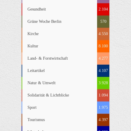
Gesundheit
2.104
Grüne Woche Berlin
570
Kirche
4.550
Kultur
8.100
Land- & Forstwirtschaft
4.277
Leitartikel
4.107
Natur & Umwelt
3.928
Solidarität & Lichtblicke
1.094
Sport
1.975
Tourismus
4.397