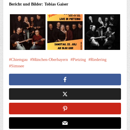
Bericht und Bilder: Tobias Gaiser
Chiemgau
München-Oberbayern
Pietzing
Riedering
Simssee