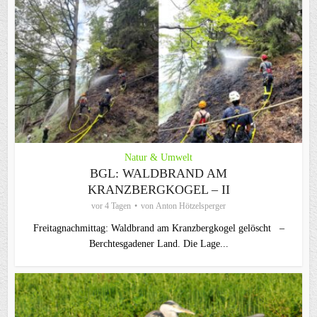
Natur & Umwelt
BGL: WALDBRAND AM
KRANZBERGKOGEL – II
vor 4 Tagen
von
Anton Hötzelsperger
Freitagnachmittag: Waldbrand am Kranzbergkogel gelöscht –
Berchtesgadener Land. Die Lage...