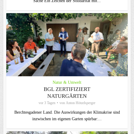
Sache Ein Zeichen der Solidarität mit...
Natur & Umwelt
BGL ZERTIFIZIERT
NATURGÄRTEN
vor 3 Tagen
von
Anton Hötzelsperger
Berchtesgadener Land. Die Auswirkungen der Klimakrise sind
inzwischen im eigenen Garten spürbar:...