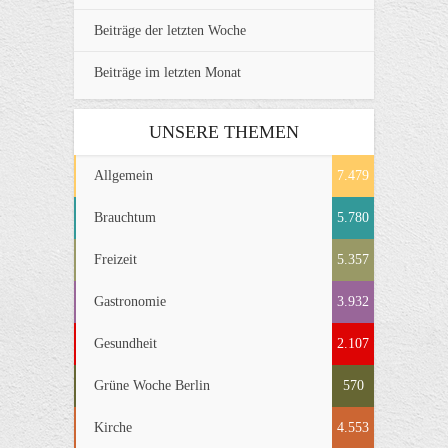
Beiträge der letzten Woche
Beiträge im letzten Monat
UNSERE THEMEN
Allgemein
7.479
Brauchtum
5.780
Freizeit
5.357
Gastronomie
3.932
Gesundheit
2.107
Grüne Woche Berlin
570
Kirche
4.553