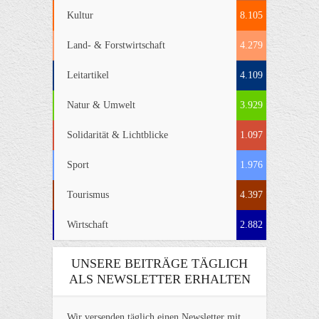
Kultur
8.105
Land- & Forstwirtschaft
4.279
Leitartikel
4.109
Natur & Umwelt
3.929
Solidarität & Lichtblicke
1.097
Sport
1.976
Tourismus
4.397
Wirtschaft
2.882
UNSERE BEITRÄGE TÄGLICH
ALS NEWSLETTER ERHALTEN
Wir versenden täglich einen Newsletter mit