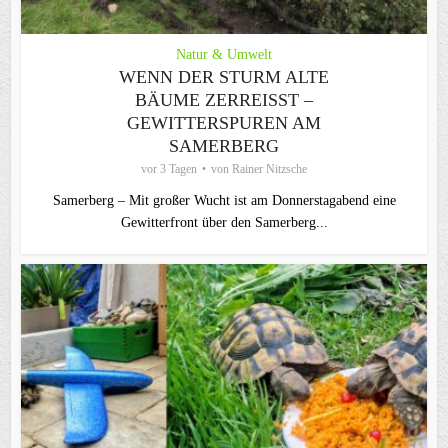
Natur & Umwelt
WENN DER STURM ALTE
BÄUME ZERREISST – G
EWITTERSPUREN AM S
AMERBERG
vor 3 Tagen
von
Rainer Nitzsche
Samerberg – Mit großer Wucht ist am Donnerstagabend eine
Gewitterfront über den Samerberg...