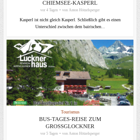
CHIEMSEE-KASPERL
vor 4 Tagen
von
Anton Hötzelsperger
Kasperl ist nicht gleich Kasperl. Schließlich gibt es einen
Unterschied zwischen dem bairischen...
Tourismus
BUS-TAGES-REISE ZUM
GROSSGLOCKNER
vor 5 Tagen
von
Anton Hötzelsperger