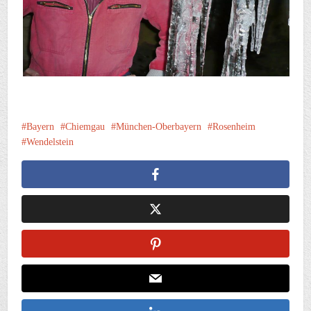
Bayern
Chiemgau
München-Oberbayern
Rosenheim
Wendelstein