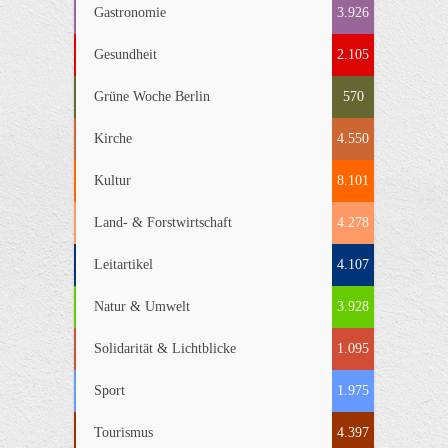
Gastronomie
3.926
Gesundheit
2.105
Grüne Woche Berlin
570
Kirche
4.550
Kultur
8.101
Land- & Forstwirtschaft
4.278
Leitartikel
4.107
Natur & Umwelt
3.928
Solidarität & Lichtblicke
1.095
Sport
1.975
Tourismus
4.397