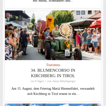
mit Musik, Schmankerl und...
Tourismus
34. BLUMENCORSO IN
KIRCHBERG IN TIROL
vor 6 Tagen
von
Anton Hötzelsperger
Am 15. August, dem Feiertag Mariä Himmelfahrt, verwandelt
sich Kirchberg in Tirol erneut in ein...