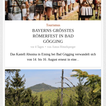
Tourismus
BAYERNS GRÖSSTES R
ÖMERFEST IN BAD G
ÖGGING
vor 4 Tagen
von
Anton Hötzelsperger
Das Kastell Abusina in Eining bei Bad Gögging verwandelt sich
von 14. bis 16. August erneut in eine...