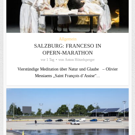
Allgemein
SALZBURG: FRANCESO IN
OPERN-MARATHON
vor 1 Tag
von
Anton Hötzelsperger
Vierstündige Meditation über Natur und Glaube – Olivier
Messiaens „Saint François d‘Assise“...