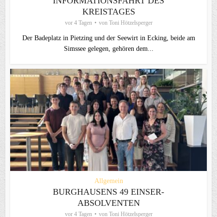
INFORMATIONSFAHRT DES
KREISTAGES
vor 4 Tagen
von
Toni Hötzelsperger
Der Badeplatz in Pietzing und der Seewirt in Ecking, beide am
Simssee gelegen, gehören dem...
Allgemein
BURGHAUSENS 49 EINSER-
ABSOLVENTEN
vor 4 Tagen
von
Toni Hötzelsperger