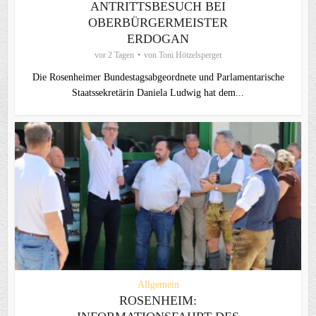
ANTRITTSBESUCH BEI
OBERBÜRGERMEISTER
ERDOGAN
vor 2 Tagen
von
Toni Hötzelsperger
Die Rosenheimer Bundestagsabgeordnete und Parlamentarische
Staatssekretärin Daniela Ludwig hat dem...
Allgemein
ROSENHEIM: