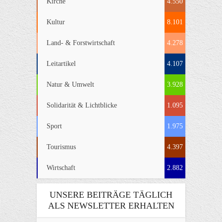
Kirche
4.550
Kultur
8.101
Land- & Forstwirtschaft
4.278
Leitartikel
4.107
Natur & Umwelt
3.928
Solidarität & Lichtblicke
1.095
Sport
1.975
Tourismus
4.397
Wirtschaft
2.882
UNSERE BEITRÄGE TÄGLICH
ALS NEWSLETTER ERHALTEN