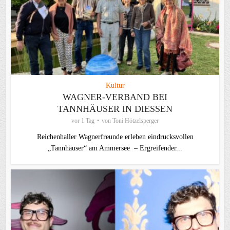
Kultur
WAGNER-VERBAND BEI
TANNHÄUSER IN DIESSEN
vor 1 Tag
von
Toni Hötzelsperger
Reichenhaller Wagnerfreunde erleben eindrucksvollen
„Tannhäuser“ am Ammersee – Ergreifender...