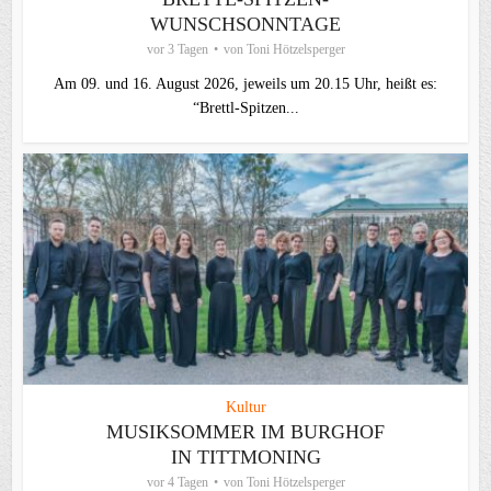
WUNSCHSONNTAGE
vor 3 Tagen
von
Toni Hötzelsperger
Am 09. und 16. August 2026, jeweils um 20.15 Uhr, heißt es:
“Brettl-Spitzen...
Kultur
MUSIKSOMMER IM BURGHOF
IN TITTMONING
vor 4 Tagen
von
Toni Hötzelsperger