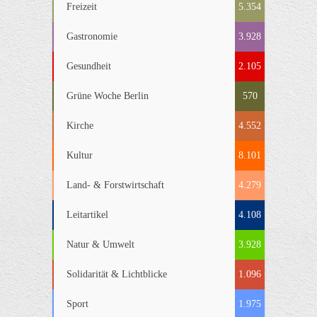
Freizeit
5.354
Gastronomie
3.928
Gesundheit
2.105
Grüne Woche Berlin
570
Kirche
4.552
Kultur
8.101
Land- & Forstwirtschaft
4.279
Leitartikel
4.108
Natur & Umwelt
3.928
Solidarität & Lichtblicke
1.096
Sport
1.975