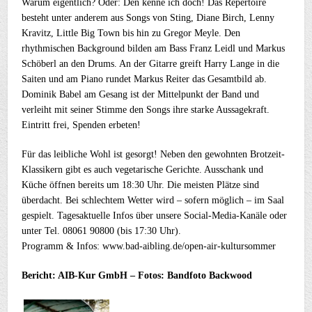
Warum eigentlich? Oder: Den kenne ich doch! Das Repertoire
besteht unter anderem aus Songs von Sting, Diane Birch, Lenny
Kravitz, Little Big Town bis hin zu Gregor Meyle. Den
rhythmischen Background bilden am Bass Franz Leidl und Markus
Schöberl an den Drums. An der Gitarre greift Harry Lange in die
Saiten und am Piano rundet Markus Reiter das Gesamtbild ab.
Dominik Babel am Gesang ist der Mittelpunkt der Band und
verleiht mit seiner Stimme den Songs ihre starke Aussagekraft.
Eintritt frei, Spenden erbeten!
Für das leibliche Wohl ist gesorgt! Neben den gewohnten Brotzeit-
Klassikern gibt es auch vegetarische Gerichte. Ausschank und
Küche öffnen bereits um 18:30 Uhr. Die meisten Plätze sind
überdacht. Bei schlechtem Wetter wird – sofern möglich – im Saal
gespielt. Tagesaktuelle Infos über unsere Social-Media-Kanäle oder
unter Tel. 08061 90800 (bis 17:30 Uhr).
Programm & Infos: www.bad-aibling.de/open-air-kultursommer
Bericht: AIB-Kur GmbH – Fotos: Bandfoto Backwood