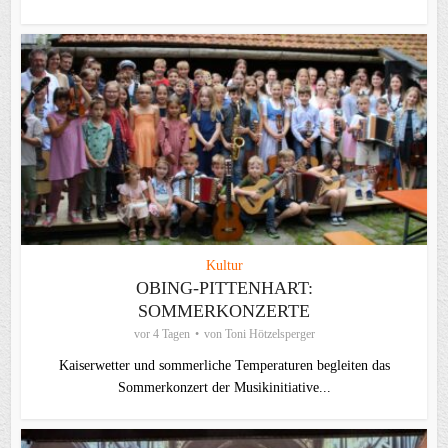
Kultur
OBING-PITTENHART:
SOMMERKONZERTE
vor 4 Tagen
von
Toni Hötzelsperger
Kaiserwetter und sommerliche Temperaturen begleiten das
Sommerkonzert der Musikinitiative...