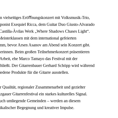
in vielseitiges Eröﬀnungskonzert mit Volksmusik-Trio,
mponist Exequiel Ricca, dem Guitar Duo Giusto-Alvarado
Castilla-Àvilas Werk „Where Shadows Chases Light“.
sterklassen mit dem international gefeierten
mm, bevor Arsen Asanov am Abend sein Konzert gibt.
erinnen. Beim großen Teilnehmerkonzert präsentieren
 Arbeit, ehe Marco Tamayo das Festival mit der
hließt. Der Gitarrenbauer Gerhard Schöpp wird während
edene Produkte für die Gitarre ausstellen.
r Qualität, regionaler Zusammenarbeit und gezielter
gauer Gitarrenfestival ein starkes kulturelles Signal.
auch umliegende Gemeinden – werden an diesem
kalischer Begegnung und kreativer Impulse.