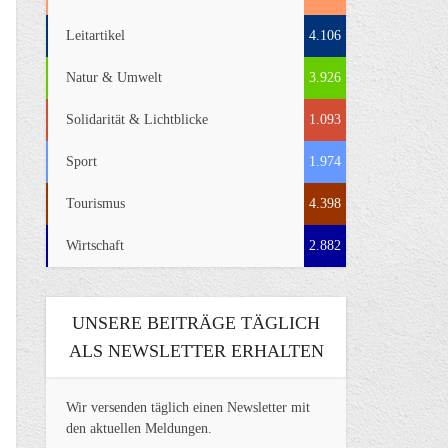
Leitartikel
4.106
Natur & Umwelt
3.926
Solidarität & Lichtblicke
1.093
Sport
1.974
Tourismus
4.398
Wirtschaft
2.882
UNSERE BEITRÄGE TÄGLICH
ALS NEWSLETTER ERHALTEN
Wir versenden täglich einen Newsletter mit
den aktuellen Meldungen.