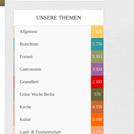
UNSERE THEMEN
Allgemein
7.478
Brauchtum
5.776
Freizeit
5.353
Gastronomie
3.924
Gesundheit
2.103
Grüne Woche Berlin
570
Kirche
4.550
Kultur
8.098
Land- & Forstwirtschaft
4.276