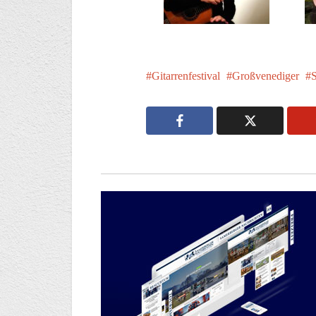
Gitarrenfestival
Großvenediger
S