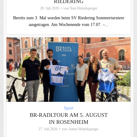
RIEDERING
28. Juli 2026
von
Toni Hötzelsperger
Bereits zum 3. Mal wurden beim SV Riedering Sommerturniere
ausgetragen. Am Wochenende vom 17.07. –...
Sport
BR-RADLTOUR AM 5. AUGUST
IN ROSENHEIM
27. Juli 2026
von
Anton Hötzelsperger