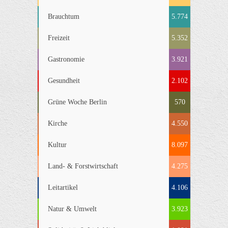
Brauchtum
5.774
Freizeit
5.352
Gastronomie
3.921
Gesundheit
2.102
Grüne Woche Berlin
570
Kirche
4.550
Kultur
8.097
Land- & Forstwirtschaft
4.275
Leitartikel
4.106
Natur & Umwelt
3.923