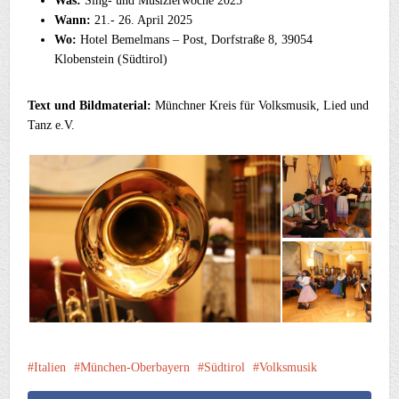
Was:
Sing- und Musizierwoche 2025
Wann:
21.- 26. April 2025
Wo:
Hotel Bemelmans – Post, Dorfstraße 8, 39054
Klobenstein (Südtirol)
Text und Bildmaterial:
Münchner Kreis für Volksmusik, Lied und
Tanz e.V.
Italien
München-Oberbayern
Südtirol
Volksmusik