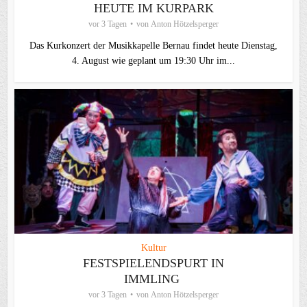
HEUTE IM KURPARK
vor 3 Tagen
von
Anton Hötzelsperger
Das Kurkonzert der Musikkapelle Bernau findet heute Dienstag,
4. August wie geplant um 19:30 Uhr im...
Kultur
FESTSPIELENDSPURT IN
IMMLING
vor 3 Tagen
von
Anton Hötzelsperger