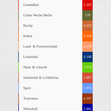
Gesundheit
2.105
Grüne Woche Berlin
570
Kirche
4.553
Kultur
8.104
Land- & Forstwirtschaft
4.279
Leitartikel
4.108
Natur & Umwelt
3.930
Solidarität & Lichtblicke
1.097
Sport
1.976
Tourismus
4.397
Wirtschaft
2.882