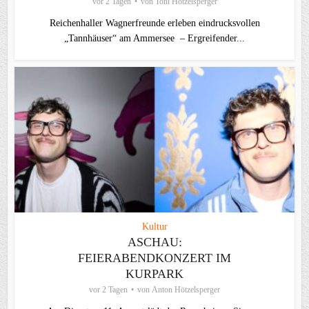
vor 2 Tagen
von
Toni Hötzelsperger
Reichenhaller Wagnerfreunde erleben eindrucksvollen
„Tannhäuser“ am Ammersee – Ergreifender...
Kultur
ASCHAU:
FEIERABENDKONZERT IM
KURPARK
vor 2 Tagen
von
Anton Hötzelsperger